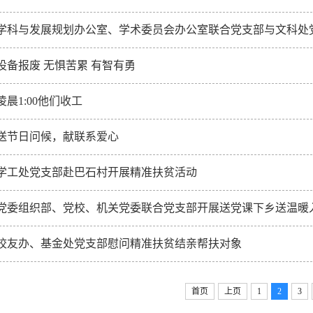
设备报废 无惧苦累 有智有勇
凌晨1:00他们收工
送节日问候，献联系爱心
学工处党支部赴巴石村开展精准扶贫活动
党委组织部、党校、机关党委联合党支部开展送党课下乡送温暖
校友办、基金处党支部慰问精准扶贫结亲帮扶对象
首页
上页
1
2
3