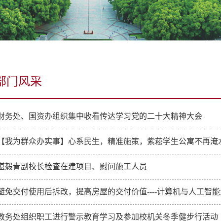
部门风采
财务处、国资办组织集中收看传达学习党的二十大精神大会
【我为群众办实事】心系民生，精准施策，紫菘学生公寓不再淹
湛毅青副校长检查在建项目、慰问施工人员
教务处组织职工进行警示教育学习及参加校机关冬季健步行活动